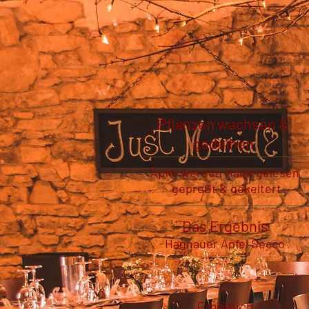
Pflanzen wachsen &
gedeihen
Äpfel werden Hand gelesen,
gepreßt & gekeltert
Das Ergebnis
Hagnauer Apfel Secco
Erhältlich